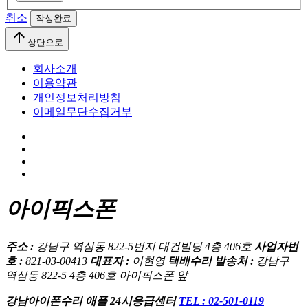
취소
작성완료
arrow_upward
상단으로
회사소개
이용약관
개인정보처리방침
이메일무단수집거부
아이픽스폰
주소 :
강남구 역삼동 822-5번지 대건빌딩 4층 406호
사업자번
호 :
821-03-00413
대표자 :
이현영
택배수리 발송처 :
강남구
역삼동 822-5 4층 406호 아이픽스폰 앞
강남아이폰수리 애플 24시응급센터
TEL : 02-501-0119