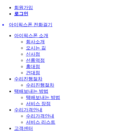
회원가입
로그인
아이픽스폰 전화걸기
아이픽스폰 소개
회사소개
오시는 길
신사점
선릉역점
홍대점
건대점
수리진행절차
수리진행절차
택배보내는 방법
택배보내는 방법
서비스 장점
수리가격안내
수리가격안내
서비스 리스트
고객센터