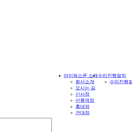
아이픽스폰 소개
수리진행절차
회사소개
수리진행
오시는 길
신사점
선릉역점
홍대점
건대점