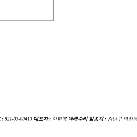
 :
821-03-00413
대표자 :
이현영
택배수리 발송처 :
강남구 역삼동 