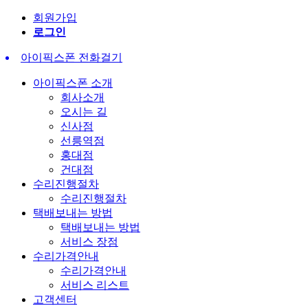
회원가입
로그인
아이픽스폰 전화걸기
아이픽스폰 소개
회사소개
오시는 길
신사점
선릉역점
홍대점
건대점
수리진행절차
수리진행절차
택배보내는 방법
택배보내는 방법
서비스 장점
수리가격안내
수리가격안내
서비스 리스트
고객센터