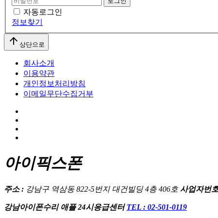
로그인
자동로그인
정보찾기
arrow_upward
상단으로
회사소개
이용약관
개인정보처리방침
이메일무단수집거부
아이픽스폰
주소 :
강남구 역삼동 822-5번지 대건빌딩 4층 406호
사업자번호
강남아이폰수리 애플 24시응급센터
TEL : 02-501-0119